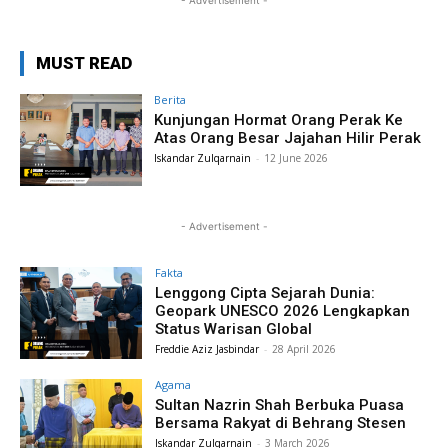
- Advertisement -
MUST READ
Berita
Kunjungan Hormat Orang Perak Ke
Atas Orang Besar Jajahan Hilir Perak
Iskandar Zulqarnain
-
12 June 2026
- Advertisement -
Fakta
Lenggong Cipta Sejarah Dunia:
Geopark UNESCO 2026 Lengkapkan
Status Warisan Global
Freddie Aziz Jasbindar
-
28 April 2026
Agama
Sultan Nazrin Shah Berbuka Puasa
Bersama Rakyat di Behrang Stesen
Iskandar Zulqarnain
-
3 March 2026