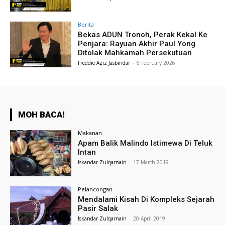
Berita
Bekas ADUN Tronoh, Perak Kekal Ke
Penjara: Rayuan Akhir Paul Yong
Ditolak Mahkamah Persekutuan
Freddie Aziz Jasbindar
-
6 February 2026
MOH BACA!
Makanan
Apam Balik Malindo Istimewa Di Teluk
Intan
Iskandar Zulqarnain
-
17 March 2019
Pelancongan
Mendalami Kisah Di Kompleks Sejarah
Pasir Salak
Iskandar Zulqarnain
-
20 April 2019