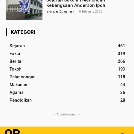
Sejarah Sekolah Menengah
Kebangsaan Anderson Ipoh
Iskandar Zulqarnain
-
6 February 2025
KATEGORI
Sejarah
461
Fakta
319
Berita
266
Tokoh
193
Pelancongan
118
Makanan
44
Agama
36
Pendidikan
28
- Advertisement -
OP