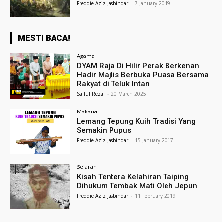
Freddie Aziz Jasbindar
-
7 January 2019
MESTI BACA!
Agama
DYAM Raja Di Hilir Perak Berkenan
Hadir Majlis Berbuka Puasa Bersama
Rakyat di Teluk Intan
Saiful Rezal
-
20 March 2025
Makanan
Lemang Tepung Kuih Tradisi Yang
Semakin Pupus
Freddie Aziz Jasbindar
-
15 January 2017
Sejarah
Kisah Tentera Kelahiran Taiping
Dihukum Tembak Mati Oleh Jepun
Freddie Aziz Jasbindar
-
11 February 2019