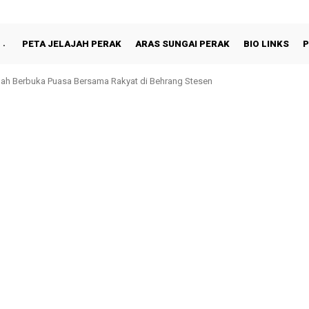
PETA JELAJAH PERAK
ARAS SUNGAI PERAK
BIO LINKS
P
hah Berbuka Puasa Bersama Rakyat di Behrang Stesen