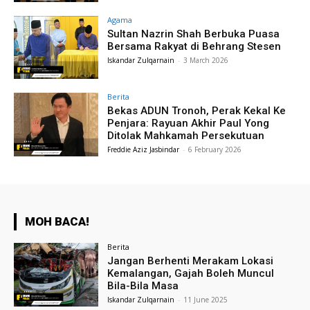
Agama
Sultan Nazrin Shah Berbuka Puasa
Bersama Rakyat di Behrang Stesen
Iskandar Zulqarnain
-
3 March 2026
Berita
Bekas ADUN Tronoh, Perak Kekal Ke
Penjara: Rayuan Akhir Paul Yong
Ditolak Mahkamah Persekutuan
Freddie Aziz Jasbindar
-
6 February 2026
MOH BACA!
Berita
Jangan Berhenti Merakam Lokasi
Kemalangan, Gajah Boleh Muncul
Bila-Bila Masa
Iskandar Zulqarnain
-
11 June 2025