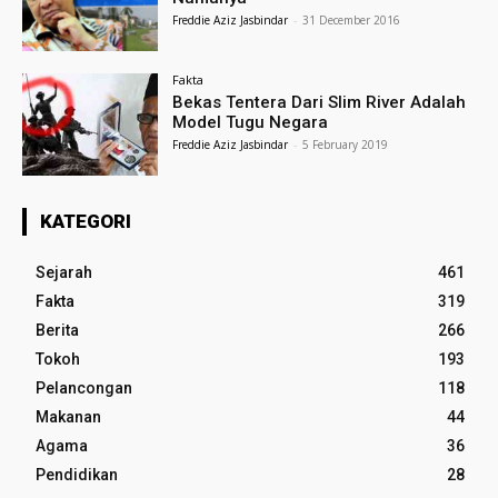
Freddie Aziz Jasbindar
-
31 December 2016
Fakta
Bekas Tentera Dari Slim River Adalah
Model Tugu Negara
Freddie Aziz Jasbindar
-
5 February 2019
KATEGORI
Sejarah
461
Fakta
319
Berita
266
Tokoh
193
Pelancongan
118
Makanan
44
Agama
36
Pendidikan
28