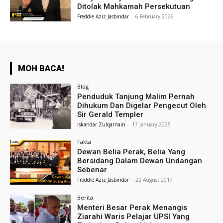
Ditolak Mahkamah Persekutuan
Freddie Aziz Jasbindar
-
6 February 2026
MOH BACA!
Blog
Penduduk Tanjung Malim Pernah
Dihukum Dan Digelar Pengecut Oleh
Sir Gerald Templer
Iskandar Zulqarnain
-
17 January 2025
Fakta
Dewan Belia Perak, Belia Yang
Bersidang Dalam Dewan Undangan
Sebenar
Freddie Aziz Jasbindar
-
22 August 2017
Berita
Menteri Besar Perak Menangis
Ziarahi Waris Pelajar UPSI Yang