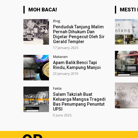
MOH BACA!
MESTI 
Blog
Penduduk Tanjung Malim
Pernah Dihukum Dan
Digelar Pengecut Oleh Sir
Gerald Templer
17 January 2025
Makanan
Apam Balik Benci Tapi
Rindu, Kampung Manjoi
23 January 2019
Fakta
Salam Takziah Buat
Keluarga Mangsa Tragedi
Bas Penumpang Penuntut
UPSI
9 June 2025