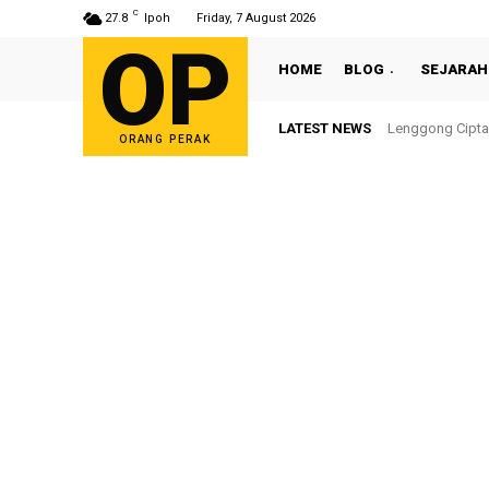
C
27.8
Ipoh
Friday, 7 August 2026
OP
HOME
BLOG
SEJARAH
LATEST NEWS
Lenggong Cipta
ORANG PERAK