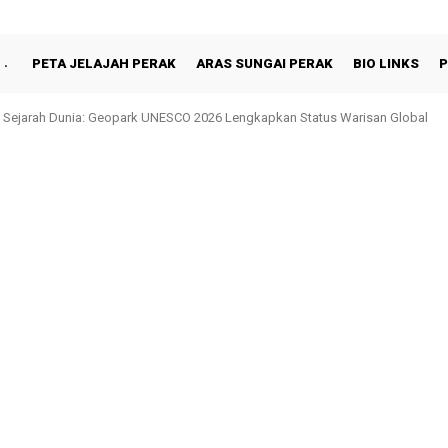
PETA JELAJAH PERAK
ARAS SUNGAI PERAK
BIO LINKS
P
 Sejarah Dunia: Geopark UNESCO 2026 Lengkapkan Status Warisan Global