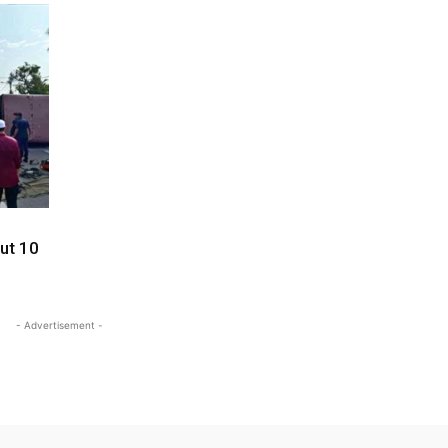
gut 10
- Advertisement -