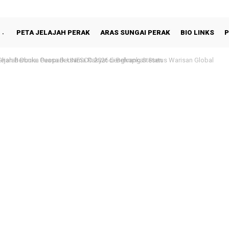
PETA JELAJAH PERAK
ARAS SUNGAI PERAK
BIO LINKS
P
hah Berbuka Puasa Bersama Rakyat di Behrang Stesen