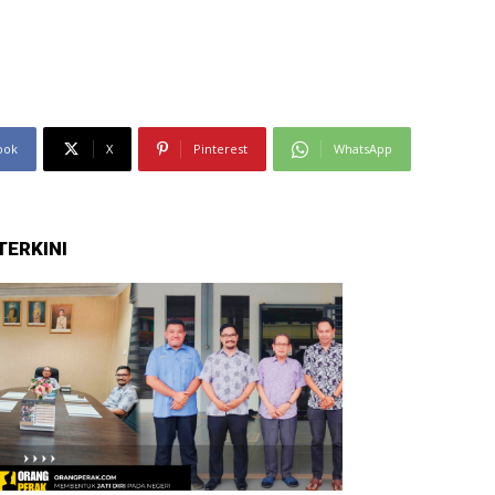
ook
X
Pinterest
WhatsApp
TERKINI