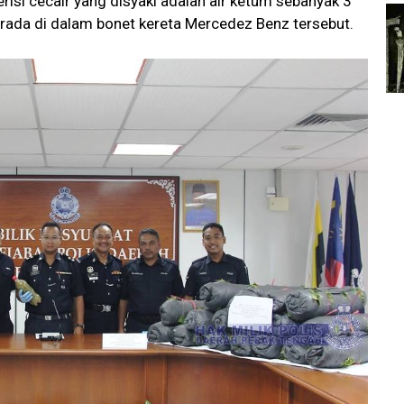
risi cecair yang disyaki adalah air ketum sebanyak 3
erada di dalam bonet kereta Mercedez Benz tersebut.