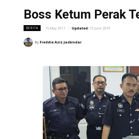
Boss Ketum Perak T
15 May 2017
Updated:
13 June 2019
BERITA
By
Freddie Aziz Jasbindar