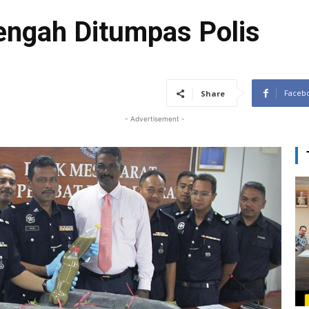
engah Ditumpas Polis
Faceb
Share
- Advertisement -