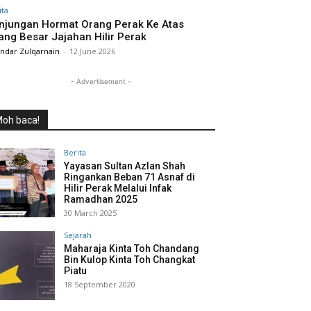
ita
njungan Hormat Orang Perak Ke Atas
ang Besar Jajahan Hilir Perak
andar Zulqarnain
-
12 June 2026
- Advertisement -
oh baca!
Berita
Yayasan Sultan Azlan Shah
Ringankan Beban 71 Asnaf di
Hilir Perak Melalui Infak
Ramadhan 2025
30 March 2025
Sejarah
Maharaja Kinta Toh Chandang
Bin Kulop Kinta Toh Changkat
Piatu
18 September 2020