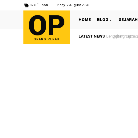
C
32.6
Ipoh
Friday, 7 August 2026
OP
HOME
BLOG
SEJARAH
LATEST NEWS
Sultan Nazrin S
ORANG PERAK