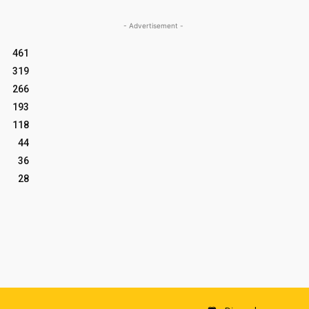
- Advertisement -
461
319
266
193
118
44
36
28