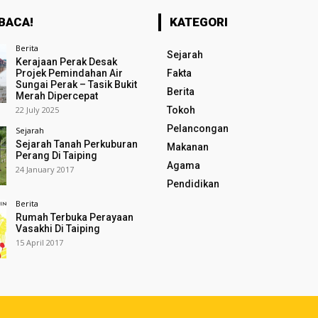
BACA!
KATEGORI
Berita
Sejarah
Kerajaan Perak Desak
Projek Pemindahan Air
Fakta
Sungai Perak – Tasik Bukit
Berita
Merah Dipercepat
22 July 2025
Tokoh
Pelancongan
Sejarah
Sejarah Tanah Perkuburan
Makanan
Perang Di Taiping
Agama
24 January 2017
Pendidikan
Berita
Rumah Terbuka Perayaan
Vasakhi Di Taiping
15 April 2017