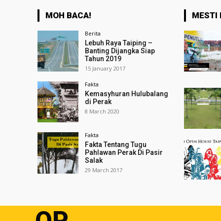
MOH BACA!
MESTI 
Berita
Lebuh Raya Taiping –
Banting Dijangka Siap
Tahun 2019
15 January 2017
Fakta
Kemasyhuran Hulubalang
di Perak
8 March 2020
Fakta
Fakta Tentang Tugu
Pahlawan Perak Di Pasir
Salak
29 March 2017
OP