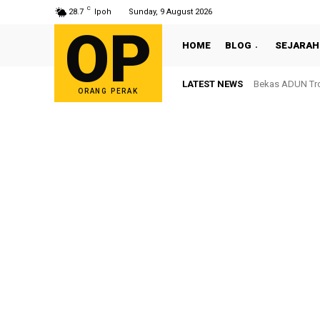
C
28.7
Ipoh
Sunday, 9 August 2026
OP
HOME
BLOG
SEJARAH
LATEST NEWS
Bekas ADUN Tron
ORANG PERAK