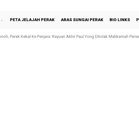
PETA JELAJAH PERAK
ARAS SUNGAI PERAK
BIO LINKS
P
oh, Perak Kekal Ke Penjara: Rayuan Akhir Paul Yong Ditolak Mahkamah Pers