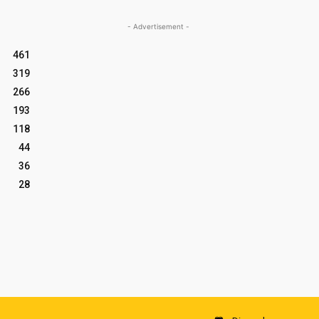
- Advertisement -
461
319
266
193
118
44
36
28