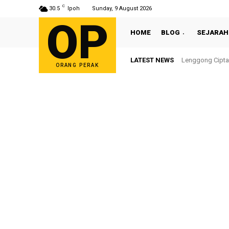
C
30.5
Ipoh
Sunday, 9 August 2026
OP
HOME
BLOG
SEJARAH
LATEST NEWS
Lenggong Cipta
ORANG PERAK