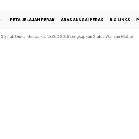
PETA JELAJAH PERAK
ARAS SUNGAI PERAK
BIO LINKS
P
 Sejarah Dunia: Geopark UNESCO 2026 Lengkapkan Status Warisan Global