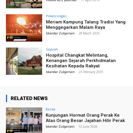
Freddie Aziz Jasbindar
-
17 April 2019
Pelancongan
Meriam Kampung Talang Tradisi Yang
Menggegarkan Malam Raya
Iskandar Zulqarnain
-
28 March 2025
Sejarah
Hospital Changkat Melintang,
Kenangan Sejarah Perkhidmatan
Kesihatan Kepada Rakyat
Iskandar Zulqarnain
-
23 February 2025
RELATED NEWS
Berita
Kunjungan Hormat Orang Perak Ke
Atas Orang Besar Jajahan Hilir Perak
Iskandar Zulqarnain
-
12 June 2026