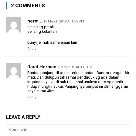
2 COMMENTS
herm...
18 March 2019 At 1:55 PM
selinsing perak
selising kelantan
bunyi jer nak sama,ejaan lain
Reply
Daud Herman
6 May 2019 At 3:15 PM
Rantau panjang di perak terletak antara Bandor dengan Air
mati. Dari dulupun tak ramai penduduk yg ada dalam
ingatan saya. Jadi nak tahu asal usulnya daro yg masih
hidup mungkir sukar. Panjangnya tempat ini dlm anggaran
saya cuma 4km
Reply
LEAVE A REPLY