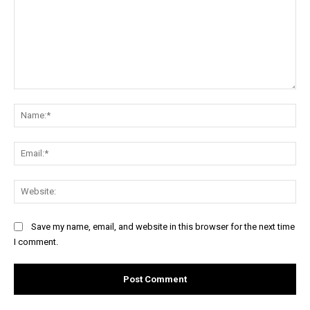
Comment:
Na
Ema
Web
Save my name, email, and website in this browser for the next time
I comment.