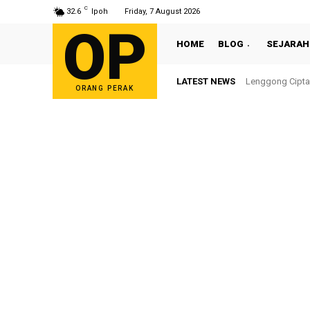
C
32.6
Ipoh
Friday, 7 August 2026
OP
HOME
BLOG
SEJARAH
LATEST NEWS
Lenggong Cipta
ORANG PERAK