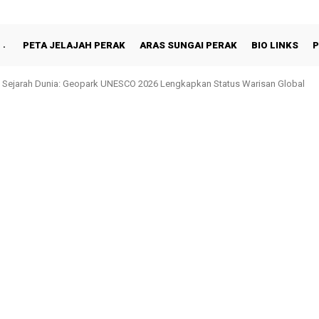
PETA JELAJAH PERAK
ARAS SUNGAI PERAK
BIO LINKS
P
 Sejarah Dunia: Geopark UNESCO 2026 Lengkapkan Status Warisan Global