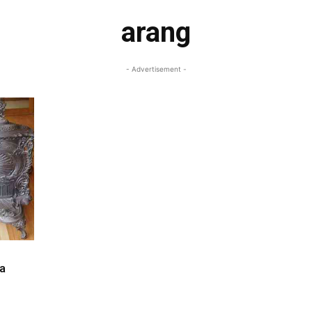
arang
- Advertisement -
la