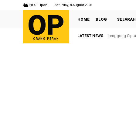
C
28.4
Ipoh
Saturday, 8 August 2026
OP
HOME
BLOG
SEJARAH
LATEST NEWS
Lenggong Cipta
ORANG PERAK