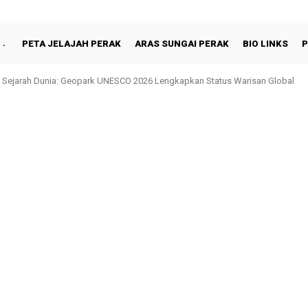
PETA JELAJAH PERAK
ARAS SUNGAI PERAK
BIO LINKS
P
 Sejarah Dunia: Geopark UNESCO 2026 Lengkapkan Status Warisan Global