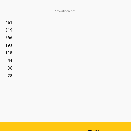
- Advertisement -
461
319
266
193
118
44
36
28