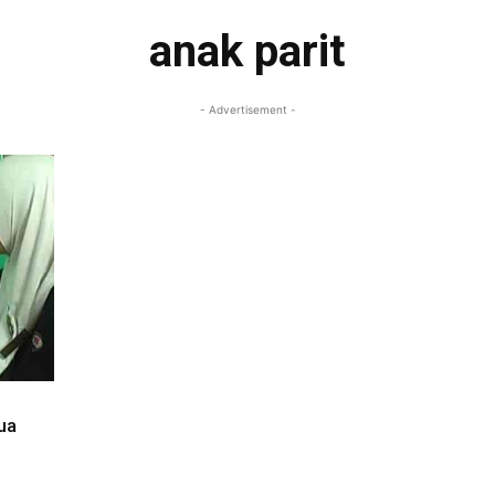
anak parit
- Advertisement -
ua