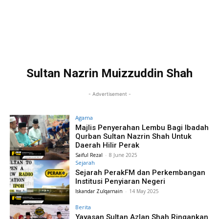
Sultan Nazrin Muizzuddin Shah
- Advertisement -
Agama
Majlis Penyerahan Lembu Bagi Ibadah
Qurban Sultan Nazrin Shah Untuk
Daerah Hilir Perak
Saiful Rezal
-
8 June 2025
Sejarah
Sejarah PerakFM dan Perkembangan
Institusi Penyiaran Negeri
Iskandar Zulqarnain
-
14 May 2025
Berita
Yayasan Sultan Azlan Shah Ringankan