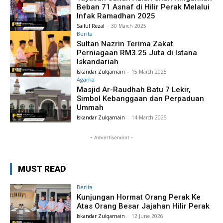
Beban 71 Asnaf di Hilir Perak Melalui
Infak Ramadhan 2025
Saiful Rezal
-
30 March 2025
Berita
Sultan Nazrin Terima Zakat
Perniagaan RM3.25 Juta di Istana
Iskandariah
Iskandar Zulqarnain
-
15 March 2025
Agama
Masjid Ar-Raudhah Batu 7 Lekir,
Simbol Kebanggaan dan Perpaduan
Ummah
Iskandar Zulqarnain
-
14 March 2025
- Advertisement -
MUST READ
Berita
Kunjungan Hormat Orang Perak Ke
Atas Orang Besar Jajahan Hilir Perak
Iskandar Zulqarnain
-
12 June 2026