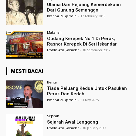
Ulama Dan Pejuang Kemerdekaan
Dari Gunung Semanggol
Iskandar Zulqarnain
-
17 February 2019
Makanan
Gudang Kerepek No 1 Di Perak,
Rasnor Kerepek Di Seri Iskandar
Freddie Aziz Jasbindar
-
18 September 2017
MESTI BACA!
Berita
Tiada Peluang Kedua Untuk Pasukan
Perak Dan Kedah
Iskandar Zulqarnain
-
23 May 2025
Sejarah
Sejarah Awal Lenggong
Freddie Aziz Jasbindar
-
18 January 2017