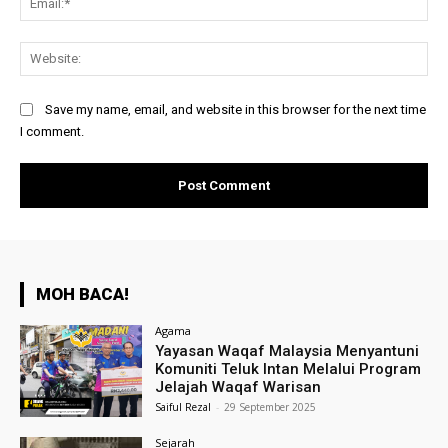
Web
Save my name, email, and website in this browser for the next time
I comment.
MOH BACA!
Agama
Yayasan Waqaf Malaysia Menyantuni
Komuniti Teluk Intan Melalui Program
Jelajah Waqaf Warisan
Saiful Rezal
-
29 September 2025
Sejarah