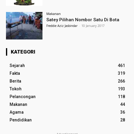
Makanan
Satey Pilihan Nombor Satu Di Bota
Freddie Aziz Jasbindar
-
10 January 2017
KATEGORI
Sejarah
461
Fakta
319
Berita
266
Tokoh
193
Pelancongan
118
Makanan
44
Agama
36
Pendidikan
28
- Advertisement -