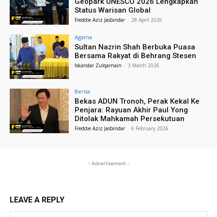
Geopark UNESCO 2026 Lengkapkan
Status Warisan Global
Freddie Aziz Jasbindar
-
28 April 2026
Agama
Sultan Nazrin Shah Berbuka Puasa
Bersama Rakyat di Behrang Stesen
Iskandar Zulqarnain
-
3 March 2026
Berita
Bekas ADUN Tronoh, Perak Kekal Ke
Penjara: Rayuan Akhir Paul Yong
Ditolak Mahkamah Persekutuan
Freddie Aziz Jasbindar
-
6 February 2026
- Advertisement -
LEAVE A REPLY