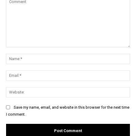
Comment:
Na
Ema
Web
Save my name, email, and website in this browser for the next time
I comment.