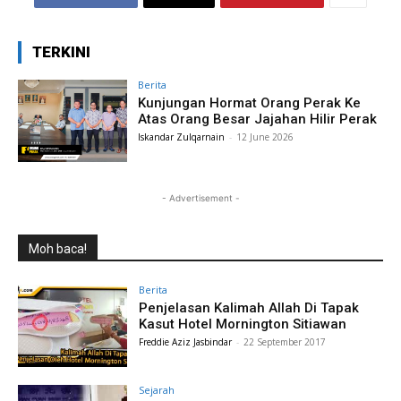
TERKINI
Berita
Kunjungan Hormat Orang Perak Ke
Atas Orang Besar Jajahan Hilir Perak
Iskandar Zulqarnain
-
12 June 2026
- Advertisement -
Moh baca!
Berita
Penjelasan Kalimah Allah Di Tapak
Kasut Hotel Mornington Sitiawan
Freddie Aziz Jasbindar
-
22 September 2017
Sejarah