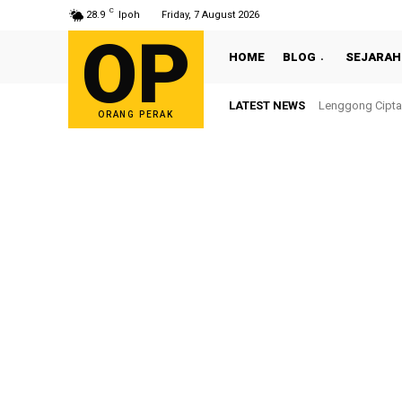
C
28.9
Ipoh
Friday, 7 August 2026
OP
HOME
BLOG
SEJARAH
LATEST NEWS
Lenggong Cipta
ORANG PERAK