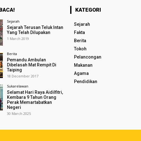
BACA!
KATEGORI
Sejarah
Sejarah
Sejarah Terusan Teluk Intan
Yang Telah Dilupakan
Fakta
1 March 2019
Berita
Tokoh
Berita
Pelancongan
Pemandu Ambulan
Dibelasah Mat Rempit Di
Makanan
Taiping
Agama
18 December 2017
Pendidikan
Sukarelawan
Selamat Hari Raya Aidilfitri,
Kembara 9 Tahun Orang
Perak Memartabatkan
Negeri
30 March 2025