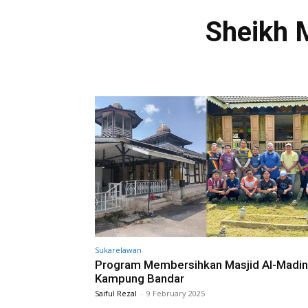
Sheikh 
Sukarelawan
Program Membersihkan Masjid Al-Madi
Kampung Bandar
Saiful Rezal
-
9 February 2025