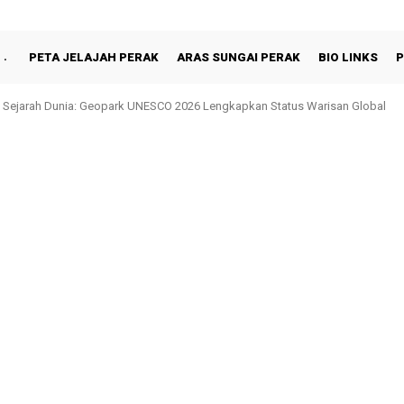
PETA JELAJAH PERAK
ARAS SUNGAI PERAK
BIO LINKS
P
 Sejarah Dunia: Geopark UNESCO 2026 Lengkapkan Status Warisan Global