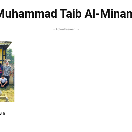
Muhammad Taib Al-Mina
- Advertisement -
nah