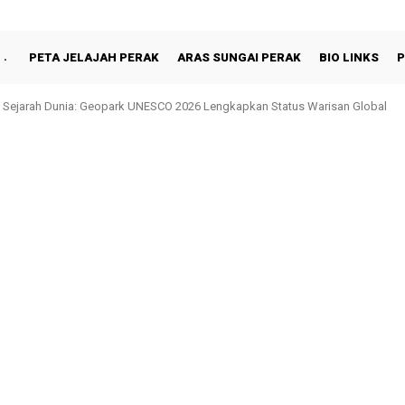
PETA JELAJAH PERAK
ARAS SUNGAI PERAK
BIO LINKS
P
hah Berbuka Puasa Bersama Rakyat di Behrang Stesen