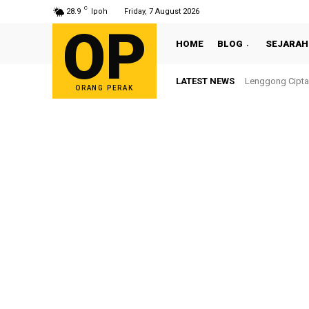
C
28.9
Ipoh
Friday, 7 August 2026
OP
HOME
BLOG
SEJARAH
LATEST NEWS
Sultan Nazrin S
ORANG PERAK