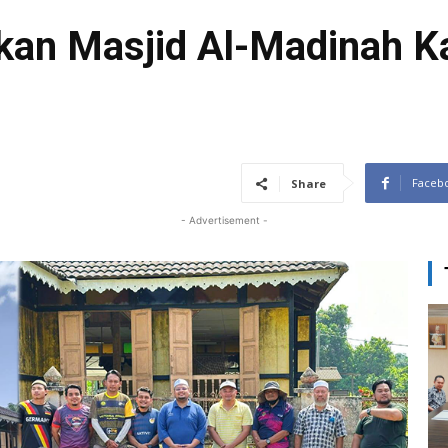
kan Masjid Al-Madinah 
Faceb
Share
- Advertisement -