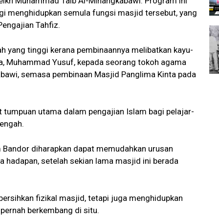
eikh Muhammad Taib Al-Minangkabawi. Program ini
bagi menghidupkan semula
fungsi masjid tersebut, yang
Pengajian Tahfiz.
arah yang tinggi kerana pembinaannya melibatkan kayu-
nta, Muhammad Yusuf, kepada seorang tokoh agama
gkabawi, semasa pembinaan Masjid Panglima Kinta pada
sat tumpuan utama dalam pengajian Islam bagi pelajar-
Tengah.
m Bandor diharapkan dapat memudahkan urusan
hadapan, setelah sekian lama masjid ini berada
ersihkan fizikal masjid, tetapi juga menghidupkan
pernah berkembang di situ.