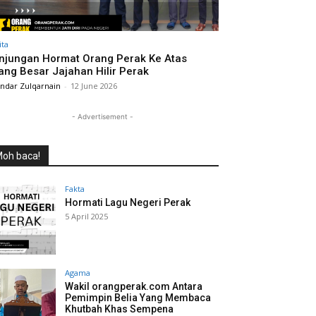
ita
njungan Hormat Orang Perak Ke Atas
ang Besar Jajahan Hilir Perak
andar Zulqarnain
-
12 June 2026
- Advertisement -
oh baca!
Fakta
Hormati Lagu Negeri Perak
5 April 2025
Agama
Wakil orangperak.com Antara
Pemimpin Belia Yang Membaca
Khutbah Khas Sempena