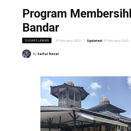
Program Membersih
Bandar
9 February 2025
Updated:
9 February 2025
SUKARELAWAN
By
Saiful Rezal