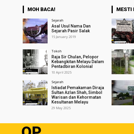
MOH BACA!
MESTI 
Sejarah
Asal Usul Nama Dan
Sejarah Pasir Salak
15 January 2019
Tokoh
Raja Sir Chulan, Pelopor
Kebangkitan Melayu Dalam
Pentadbiran Kolonial
10 April 2025
Sejarah
Istiadat Pemakaman Diraja
Sultan Azlan Shah, Simbol
Warisan dan Kehormatan
Kesultanan Melayu
29 May 2025
OP