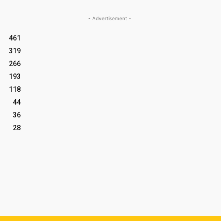
- Advertisement -
461
319
266
193
118
44
36
28