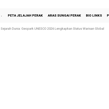
PETA JELAJAH PERAK
ARAS SUNGAI PERAK
BIO LINKS
P
 Sejarah Dunia: Geopark UNESCO 2026 Lengkapkan Status Warisan Global