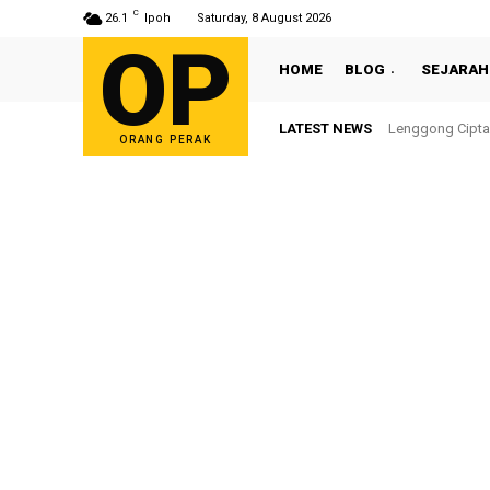
C
26.1
Ipoh
Saturday, 8 August 2026
OP
HOME
BLOG
SEJARAH
LATEST NEWS
Lenggong Cipta
ORANG PERAK