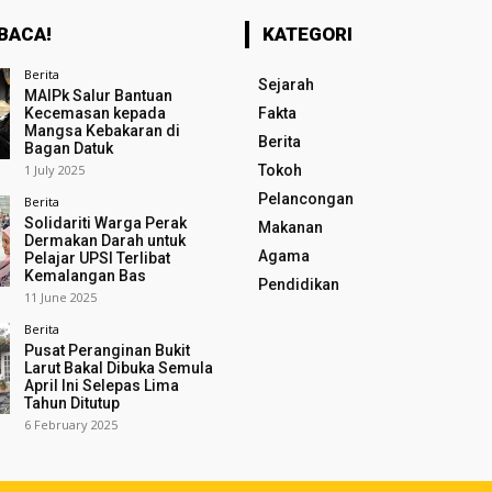
BACA!
KATEGORI
Berita
Sejarah
MAIPk Salur Bantuan
Kecemasan kepada
Fakta
Mangsa Kebakaran di
Berita
Bagan Datuk
1 July 2025
Tokoh
Pelancongan
Berita
Solidariti Warga Perak
Makanan
Dermakan Darah untuk
Agama
Pelajar UPSI Terlibat
Kemalangan Bas
Pendidikan
11 June 2025
Berita
Pusat Peranginan Bukit
Larut Bakal Dibuka Semula
April Ini Selepas Lima
Tahun Ditutup
6 February 2025