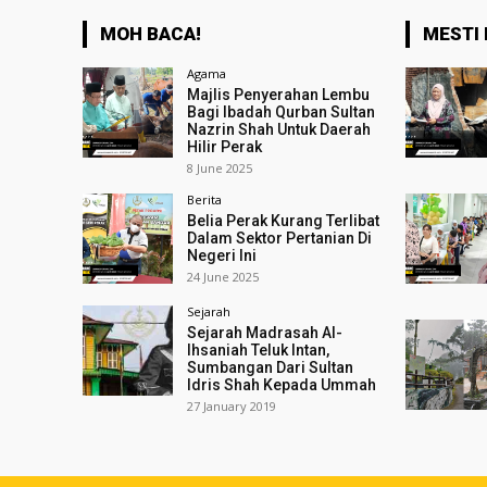
MOH BACA!
MESTI 
Agama
Majlis Penyerahan Lembu
Bagi Ibadah Qurban Sultan
Nazrin Shah Untuk Daerah
Hilir Perak
8 June 2025
Berita
Belia Perak Kurang Terlibat
Dalam Sektor Pertanian Di
Negeri Ini
24 June 2025
Sejarah
Sejarah Madrasah Al-
Ihsaniah Teluk Intan,
Sumbangan Dari Sultan
Idris Shah Kepada Ummah
27 January 2019