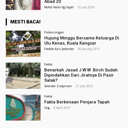
Abad 20
Mohd Halmi Kg Gajah
-
15 July 2020
MESTI BACA!
Pelancongan
Hujung Minggu Bersama Keluarga Di
Ulu Kenas, Kuala Kangsar
Freddie Aziz Jasbindar
-
26 January 2017
Fakta
Benarkah Jasad J.W.W. Birch Sudah
Dipindahkan Dari Jiratnya Di Pasir
Salak?
Iskandar Zulqarnain
-
21 July 2022
Fakta
Fakta Berkenaan Penjara Tapah
하늘
-
8 April 2019