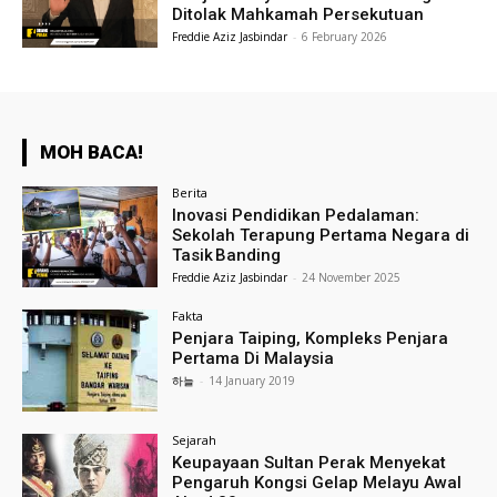
Ditolak Mahkamah Persekutuan
Freddie Aziz Jasbindar
-
6 February 2026
MOH BACA!
Berita
Inovasi Pendidikan Pedalaman:
Sekolah Terapung Pertama Negara di
Tasik Banding
Freddie Aziz Jasbindar
-
24 November 2025
Fakta
Penjara Taiping, Kompleks Penjara
Pertama Di Malaysia
하늘
-
14 January 2019
Sejarah
Keupayaan Sultan Perak Menyekat
Pengaruh Kongsi Gelap Melayu Awal