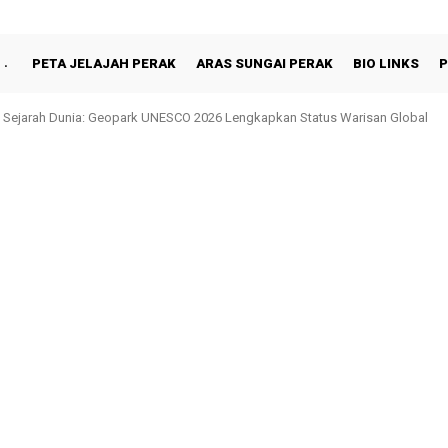
PETA JELAJAH PERAK
ARAS SUNGAI PERAK
BIO LINKS
P
 Sejarah Dunia: Geopark UNESCO 2026 Lengkapkan Status Warisan Global