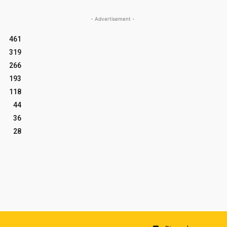
- Advertisement -
461
319
266
193
118
44
36
28