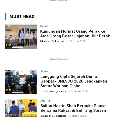
- Advertisement -
MUST READ
Berita
Kunjungan Hormat Orang Perak Ke
Atas Orang Besar Jajahan Hilir Perak
Iskandar Zulqarnain
-
12 June 2026
- Advertisement -
Fakta
Lenggong Cipta Sejarah Dunia:
Geopark UNESCO 2026 Lengkapkan
Status Warisan Global
Freddie Aziz Jasbindar
-
28 April 2026
Agama
Sultan Nazrin Shah Berbuka Puasa
Bersama Rakyat di Behrang Stesen
Iskandar Zulqarnain
-
3 March 2026