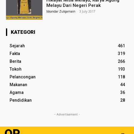
Hikayat Misa Melayu, Karya Agung
Melayu Dari Negeri Perak
Iskandar Zulqarnain
-
3 July 2017
KATEGORI
Sejarah
461
Fakta
319
Berita
266
Tokoh
193
Pelancongan
118
Makanan
44
Agama
36
Pendidikan
28
- Advertisement -
OP