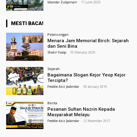
Iskandar Zulqarnain
-
17 June 2025
MESTI BACA!
Pelancongan
Menara Jam Memorial Birch: Sejarah
dan Seni Bina
Shakir Yusop
-
10 February 2025
Sejarah
Bagaimana Slogan Kejor Yeop Kejor
Tercipta?
Freddie Aziz Jasbindar
-
30 January 2019
Berita
Pesanan Sultan Nazrin Kepada
Masyarakat Melayu
Freddie Aziz Jasbindar
-
12 November 2017