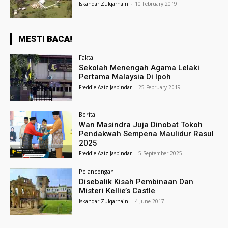
Iskandar Zulqarnain
-
10 February 2019
MESTI BACA!
Fakta
Sekolah Menengah Agama Lelaki
Pertama Malaysia Di Ipoh
Freddie Aziz Jasbindar
-
25 February 2019
Berita
Wan Masindra Juja Dinobat Tokoh
Pendakwah Sempena Maulidur Rasul
2025
Freddie Aziz Jasbindar
-
5 September 2025
Pelancongan
Disebalik Kisah Pembinaan Dan
Misteri Kellie’s Castle
Iskandar Zulqarnain
-
4 June 2017