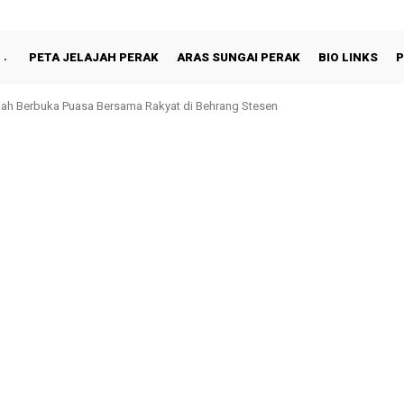
PETA JELAJAH PERAK
ARAS SUNGAI PERAK
BIO LINKS
P
hah Berbuka Puasa Bersama Rakyat di Behrang Stesen
ronoh, Perak Kekal Ke Penjara: Rayuan Akhir Paul Yong Ditolak Mahkamah Pe