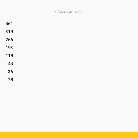
- Advertisement -
461
319
266
193
118
44
36
28