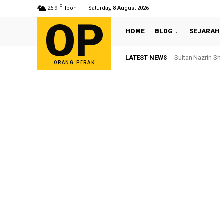
C
26.9
Ipoh
Saturday, 8 August 2026
OP
HOME
BLOG
SEJARAH
LATEST NEWS
Sultan Nazrin S
Bekas ADUN T
ORANG PERAK