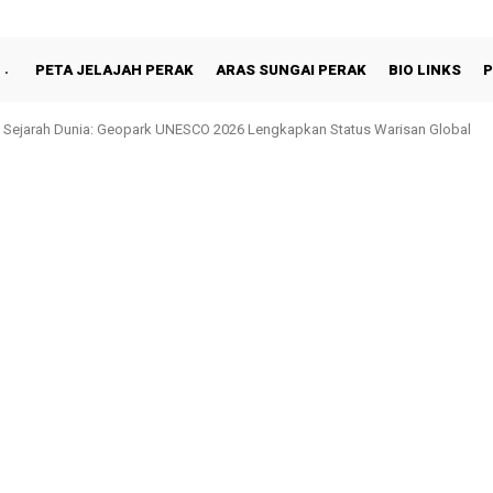
PETA JELAJAH PERAK
ARAS SUNGAI PERAK
BIO LINKS
P
 Sejarah Dunia: Geopark UNESCO 2026 Lengkapkan Status Warisan Global
in Shah Berbuka Puasa Bersama Rakyat di Behrang Stesen