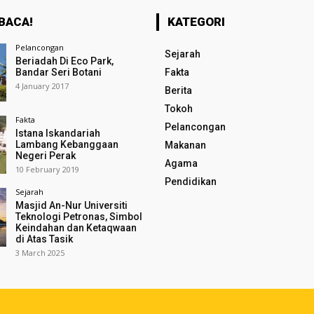
BACA!
KATEGORI
Pelancongan
Sejarah
Beriadah Di Eco Park,
Bandar Seri Botani
Fakta
4 January 2017
Berita
Tokoh
Fakta
Pelancongan
Istana Iskandariah
Lambang Kebanggaan
Makanan
Negeri Perak
Agama
10 February 2019
Pendidikan
Sejarah
Masjid An-Nur Universiti
Teknologi Petronas, Simbol
Keindahan dan Ketaqwaan
di Atas Tasik
3 March 2025