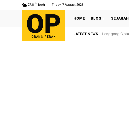
C
27.8
Ipoh
Friday, 7 August 2026
OP
HOME
BLOG
SEJARAH
LATEST NEWS
Lenggong Cipta
Sultan Nazr
ORANG PERAK