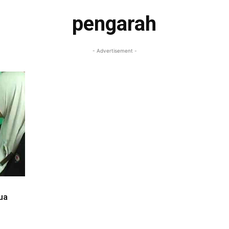
pengarah
- Advertisement -
ua