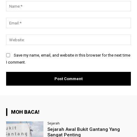
Na
Ema
Web
Save my name, email, and website in this browser for the next time
I comment.
MOH BACA!
Sejarah
Sejarah Awal Bukit Gantang Yang
Sangat Penting