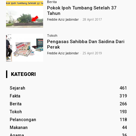
Berita
Pokok Ipoh Tumbang Setelah 37
Tahun
Freddie Aziz Jasbindar
-
28 April 2017
Tokoh
Pengasas Sahibba Dan Saidina Dari
Perak
Freddie Aziz Jasbindar
-
25 April 2019
KATEGORI
Sejarah
461
Fakta
319
Berita
266
Tokoh
193
Pelancongan
118
Makanan
44
Agama
36