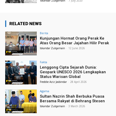
Iskandar Zulqarnain
-
7 July 2020
RELATED NEWS
Berita
Kunjungan Hormat Orang Perak Ke
Atas Orang Besar Jajahan Hilir Perak
Iskandar Zulqarnain
-
12 June 2026
Fakta
Lenggong Cipta Sejarah Dunia:
Geopark UNESCO 2026 Lengkapkan
Status Warisan Global
Freddie Aziz Jasbindar
-
28 April 2026
Agama
Sultan Nazrin Shah Berbuka Puasa
Bersama Rakyat di Behrang Stesen
Iskandar Zulqarnain
-
3 March 2026