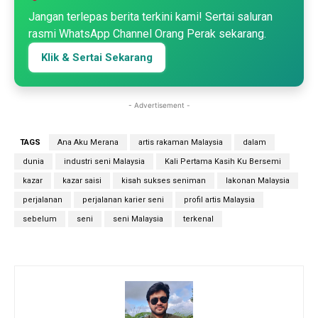
Jangan terlepas berita terkini kami! Sertai saluran
rasmi WhatsApp Channel Orang Perak sekarang.
Klik & Sertai Sekarang
- Advertisement -
TAGS
Ana Aku Merana
artis rakaman Malaysia
dalam
dunia
industri seni Malaysia
Kali Pertama Kasih Ku Bersemi
kazar
kazar saisi
kisah sukses seniman
lakonan Malaysia
perjalanan
perjalanan karier seni
profil artis Malaysia
sebelum
seni
seni Malaysia
terkenal