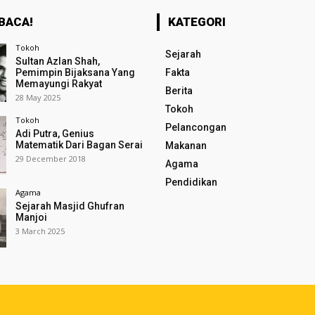
BACA!
KATEGORI
Tokoh
Sejarah
Sultan Azlan Shah,
Pemimpin Bijaksana Yang
Fakta
Memayungi Rakyat
Berita
28 May 2025
Tokoh
Tokoh
Pelancongan
Adi Putra, Genius
Matematik Dari Bagan Serai
Makanan
29 December 2018
Agama
Pendidikan
Agama
Sejarah Masjid Ghufran
Manjoi
3 March 2025