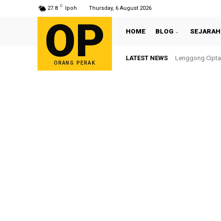
C
27.8
Ipoh
Thursday, 6 August 2026
OP
HOME
BLOG
SEJARAH
LATEST NEWS
Lenggong Cipta
ORANG PERAK