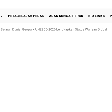
PETA JELAJAH PERAK
ARAS SUNGAI PERAK
BIO LINKS
P
 Sejarah Dunia: Geopark UNESCO 2026 Lengkapkan Status Warisan Global