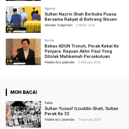
Agama
Sultan Nazrin Shah Berbuka Puasa
Bersama Rakyat di Behrang Stesen
Iskandar Zulqarnain
-
3 March 2026
Berita
Bekas ADUN Tronoh, Perak Kekal Ke
Penjara: Rayuan Akhir Paul Yong
Ditolak Mahkamah Persekutuan
Freddie Aziz Jasbindar
-
6 February 2026
MOH BACA!
Fakta
Sultan Yussuf Izzuddin Shah, Sultan
Perak Ke 32
Freddie Aziz Jasbindar
-
14 January 2019