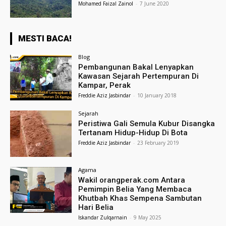
Mohamed Faizal Zainol
-
7 June 2020
MESTI BACA!
Blog
Pembangunan Bakal Lenyapkan
Kawasan Sejarah Pertempuran Di
Kampar, Perak
Freddie Aziz Jasbindar
-
10 January 2018
Sejarah
Peristiwa Gali Semula Kubur Disangka
Tertanam Hidup-Hidup Di Bota
Freddie Aziz Jasbindar
-
23 February 2019
Agama
Wakil orangperak.com Antara
Pemimpin Belia Yang Membaca
Khutbah Khas Sempena Sambutan
Hari Belia
Iskandar Zulqarnain
-
9 May 2025