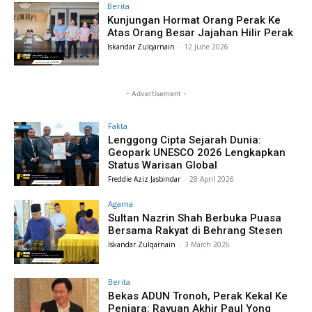
Berita
Kunjungan Hormat Orang Perak Ke
Atas Orang Besar Jajahan Hilir Perak
Iskandar Zulqarnain
-
12 June 2026
- Advertisement -
Fakta
Lenggong Cipta Sejarah Dunia:
Geopark UNESCO 2026 Lengkapkan
Status Warisan Global
Freddie Aziz Jasbindar
-
28 April 2026
Agama
Sultan Nazrin Shah Berbuka Puasa
Bersama Rakyat di Behrang Stesen
Iskandar Zulqarnain
-
3 March 2026
Berita
Bekas ADUN Tronoh, Perak Kekal Ke
Penjara: Rayuan Akhir Paul Yong