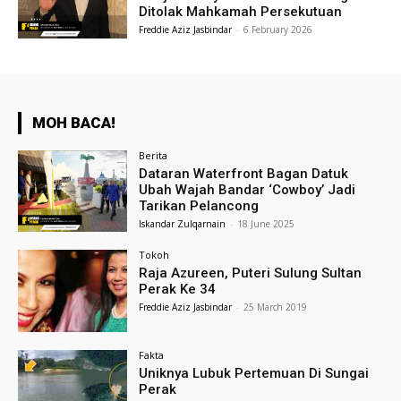
Ditolak Mahkamah Persekutuan
Freddie Aziz Jasbindar
-
6 February 2026
MOH BACA!
Berita
Dataran Waterfront Bagan Datuk
Ubah Wajah Bandar ‘Cowboy’ Jadi
Tarikan Pelancong
Iskandar Zulqarnain
-
18 June 2025
Tokoh
Raja Azureen, Puteri Sulung Sultan
Perak Ke 34
Freddie Aziz Jasbindar
-
25 March 2019
Fakta
Uniknya Lubuk Pertemuan Di Sungai
Perak