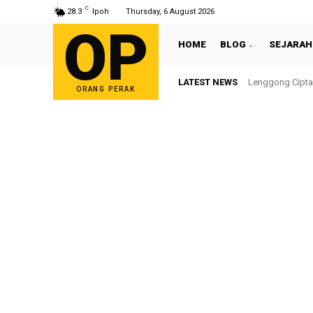
C
28.3
Ipoh
Thursday, 6 August 2026
OP
HOME
BLOG
SEJARAH
LATEST NEWS
Lenggong Cipta
ORANG PERAK