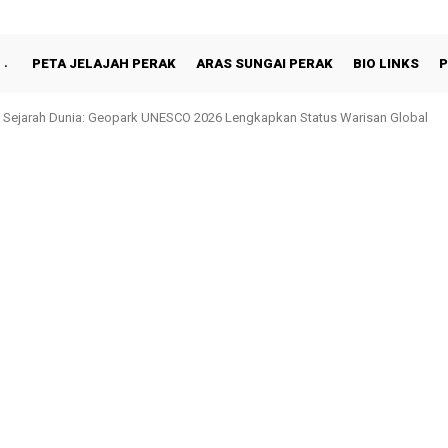
PETA JELAJAH PERAK
ARAS SUNGAI PERAK
BIO LINKS
P
 Sejarah Dunia: Geopark UNESCO 2026 Lengkapkan Status Warisan Global