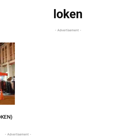
loken
- Advertisement -
OKEN)
- Advertisement -