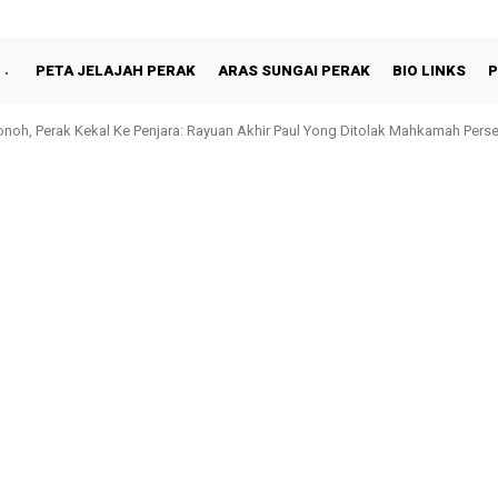
PETA JELAJAH PERAK
ARAS SUNGAI PERAK
BIO LINKS
P
oh, Perak Kekal Ke Penjara: Rayuan Akhir Paul Yong Ditolak Mahkamah Pers