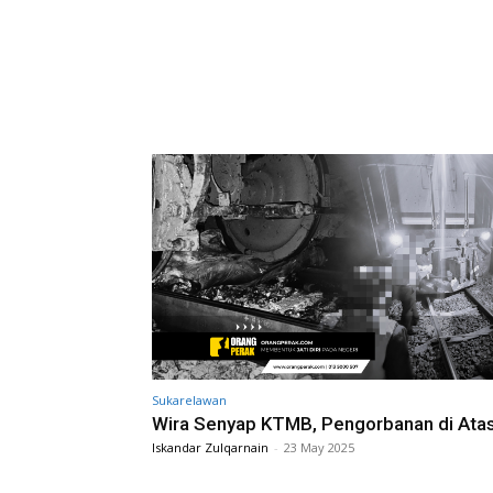
Sukarelawan
Wira Senyap KTMB, Pengorbanan di Atas
Iskandar Zulqarnain
-
23 May 2025