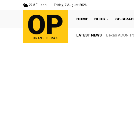
C
27.8
Ipoh
Friday, 7 August 2026
OP
HOME
BLOG
SEJARAH
LATEST NEWS
Bekas ADUN Tron
ORANG PERAK