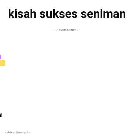
kisah sukses seniman
- Advertisement -
i
- Advertisement -