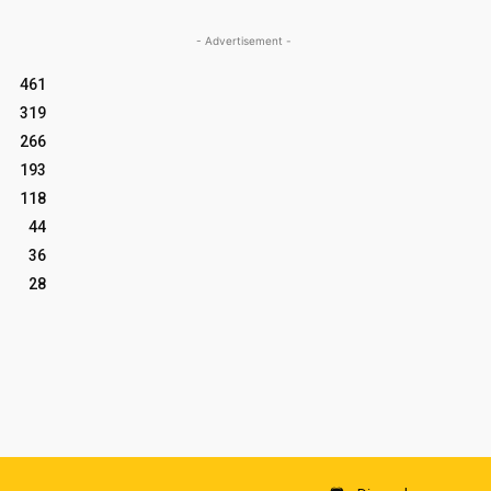
- Advertisement -
461
319
266
193
118
44
36
28