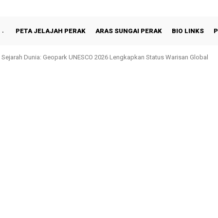
PETA JELAJAH PERAK
ARAS SUNGAI PERAK
BIO LINKS
P
 Sejarah Dunia: Geopark UNESCO 2026 Lengkapkan Status Warisan Global