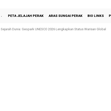
PETA JELAJAH PERAK
ARAS SUNGAI PERAK
BIO LINKS
P
 Sejarah Dunia: Geopark UNESCO 2026 Lengkapkan Status Warisan Global