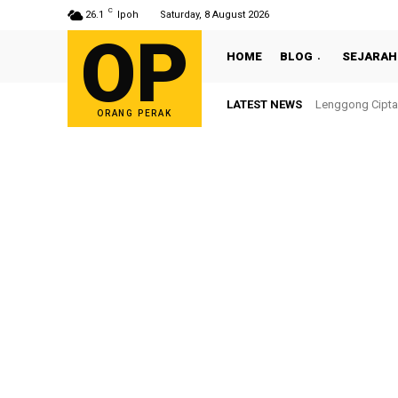
C
26.1
Ipoh
Saturday, 8 August 2026
OP
HOME
BLOG
SEJARAH
LATEST NEWS
Lenggong Cipta
ORANG PERAK