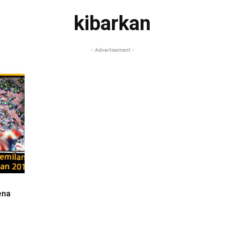
kibarkan
- Advertisement -
ena