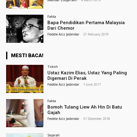
Iskandar Zulqarnain
-
4 March 2019
Fakta
Bapa Pendidikan Pertama Malaysia
Dari Chemor
Freddie Aziz Jasbindar
-
27 February 2019
MESTI BACA!
Tokoh
Ustaz Kazim Elias, Ustaz Yang Paling
Digemari Di Perak
Freddie Aziz Jasbindar
-
1 June 2017
Fakta
Bomoh Tulang Liew Ah Hin Di Batu
Gajah
Freddie Aziz Jasbindar
-
31 December 2018
Sejarah