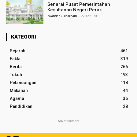
Senarai Pusat Pemerintahan
Kesultanan Negeri Perak
Iskandar Zulqarnain
-
22 April 2019
KATEGORI
Sejarah
461
Fakta
319
Berita
266
Tokoh
193
Pelancongan
118
Makanan
44
Agama
36
Pendidikan
28
- Advertisement -