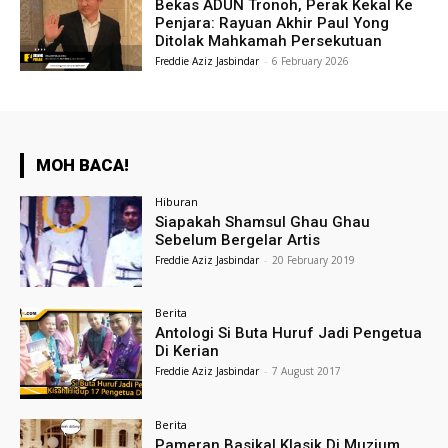
Bekas ADUN Tronoh, Perak Kekal Ke
Penjara: Rayuan Akhir Paul Yong
Ditolak Mahkamah Persekutuan
Freddie Aziz Jasbindar
-
6 February 2026
MOH BACA!
Hiburan
Siapakah Shamsul Ghau Ghau
Sebelum Bergelar Artis
Freddie Aziz Jasbindar
-
20 February 2019
Berita
Antologi Si Buta Huruf Jadi Pengetua
Di Kerian
Freddie Aziz Jasbindar
-
7 August 2017
Berita
Pameran Basikal Klasik Di Muzium