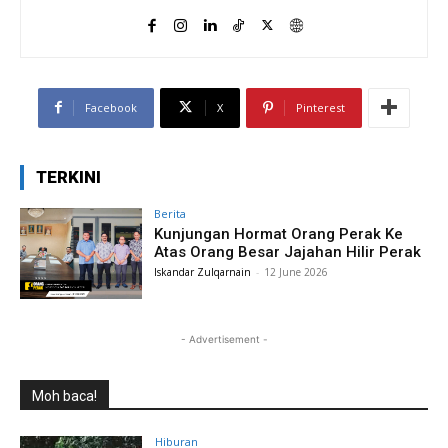
Facebook
X
Pinterest
TERKINI
Berita
Kunjungan Hormat Orang Perak Ke
Atas Orang Besar Jajahan Hilir Perak
Iskandar Zulqarnain
-
12 June 2026
- Advertisement -
Moh baca!
Hiburan