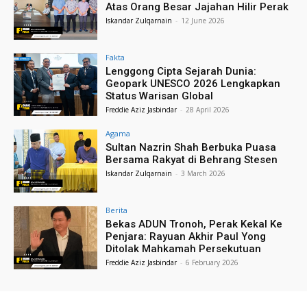
Atas Orang Besar Jajahan Hilir Perak
Iskandar Zulqarnain
-
12 June 2026
Fakta
Lenggong Cipta Sejarah Dunia:
Geopark UNESCO 2026 Lengkapkan
Status Warisan Global
Freddie Aziz Jasbindar
-
28 April 2026
Agama
Sultan Nazrin Shah Berbuka Puasa
Bersama Rakyat di Behrang Stesen
Iskandar Zulqarnain
-
3 March 2026
Berita
Bekas ADUN Tronoh, Perak Kekal Ke
Penjara: Rayuan Akhir Paul Yong
Ditolak Mahkamah Persekutuan
Freddie Aziz Jasbindar
-
6 February 2026