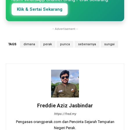
Klik & Sertai Sekarang
- Advertisement -
TAGS
dimana
perak
punca
sebenarnya
sungai
Freddie Aziz Jasbindar
https://fred.my
Pengasas orangperak.com dan Pencinta Sejarah Tempatan
Negeri Perak.