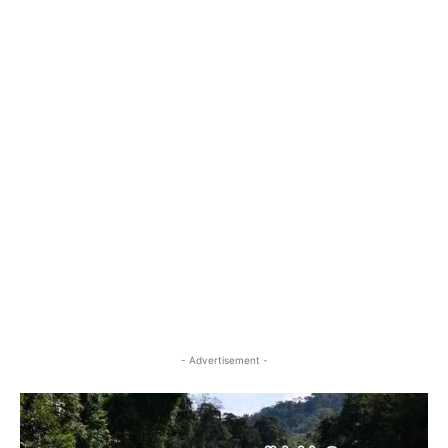
- Advertisement -