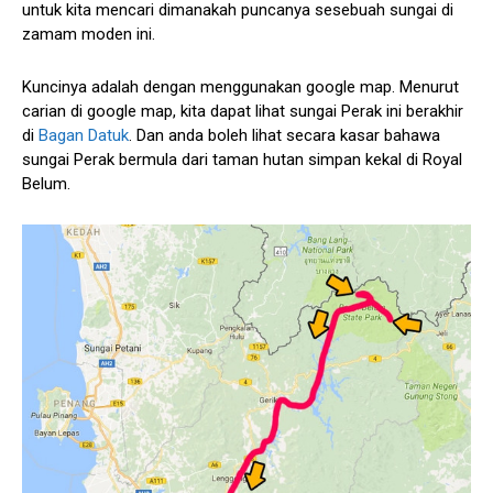
untuk kita mencari dimanakah puncanya sesebuah sungai di
zamam moden ini.
Kuncinya adalah dengan menggunakan google map. Menurut
carian di google map, kita dapat lihat sungai Perak ini berakhir
di
Bagan Datuk
. Dan anda boleh lihat secara kasar bahawa
sungai Perak bermula dari taman hutan simpan kekal di Royal
Belum.