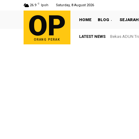
C
26.9
Ipoh
Saturday, 8 August 2026
OP
HOME
BLOG
SEJARAH
LATEST NEWS
Bekas ADUN Tron
ORANG PERAK