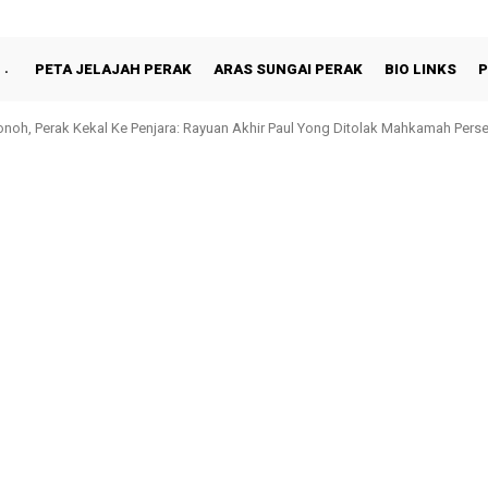
PETA JELAJAH PERAK
ARAS SUNGAI PERAK
BIO LINKS
P
oh, Perak Kekal Ke Penjara: Rayuan Akhir Paul Yong Ditolak Mahkamah Pers