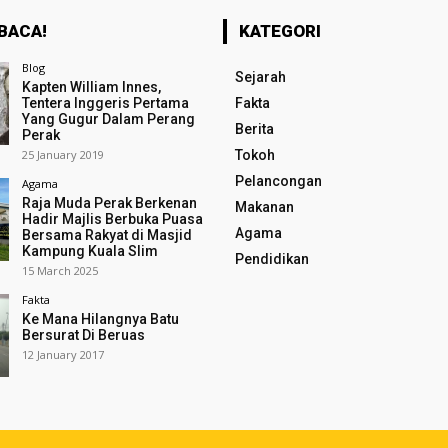
BACA!
KATEGORI
Blog
Sejarah
Kapten William Innes,
Tentera Inggeris Pertama
Fakta
Yang Gugur Dalam Perang
Berita
Perak
25 January 2019
Tokoh
Pelancongan
Agama
Raja Muda Perak Berkenan
Makanan
Hadir Majlis Berbuka Puasa
Agama
Bersama Rakyat di Masjid
Kampung Kuala Slim
Pendidikan
15 March 2025
Fakta
Ke Mana Hilangnya Batu
Bersurat Di Beruas
12 January 2017