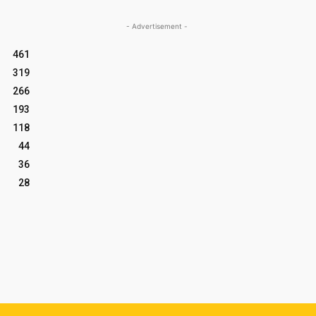
- Advertisement -
461
319
266
193
118
44
36
28