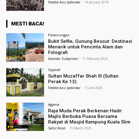
Freddie Aziz Jasbindar
-
14 January 2019
MESTI BACA!
Pelancongan
Bukit Selfie, Gunung Besout: Destinasi
Menarik untuk Pencinta Alam dan
Fotografi
Iskandar Zulqarnain
-
11 February 2025
Sejarah
Sultan Muzaffar Shah III (Sultan
Perak Ke 13)
Freddie Aziz Jasbindar
-
7 June 2020
Agama
Raja Muda Perak Berkenan Hadir
Majlis Berbuka Puasa Bersama
Rakyat di Masjid Kampung Kuala Slim
Saiful Rezal
-
15 March 2025