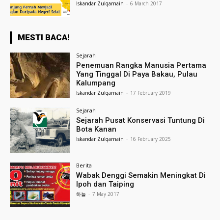
Iskandar Zulqarnain
-
6 March 2017
MESTI BACA!
Sejarah
Penemuan Rangka Manusia Pertama
Yang Tinggal Di Paya Bakau, Pulau
Kalumpang
Iskandar Zulqarnain
-
17 February 2019
Sejarah
Sejarah Pusat Konservasi Tuntung Di
Bota Kanan
Iskandar Zulqarnain
-
16 February 2025
Berita
Wabak Denggi Semakin Meningkat Di
Ipoh dan Taiping
하늘
-
7 May 2017