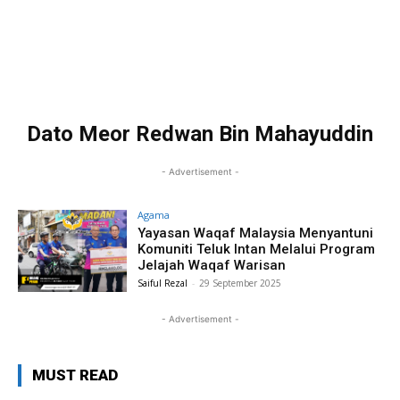
Dato Meor Redwan Bin Mahayuddin
- Advertisement -
Agama
Yayasan Waqaf Malaysia Menyantuni
Komuniti Teluk Intan Melalui Program
Jelajah Waqaf Warisan
Saiful Rezal
-
29 September 2025
- Advertisement -
MUST READ