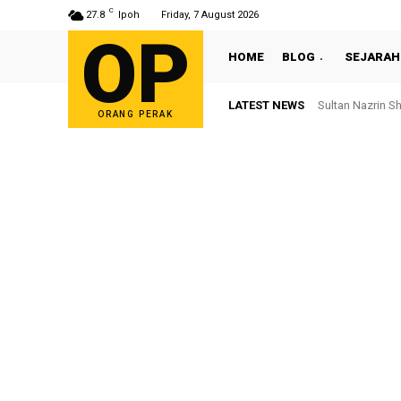
C
27.8
Ipoh
Friday, 7 August 2026
OP
HOME
BLOG
SEJARAH
LATEST NEWS
Sultan Nazrin Sh
Bekas ADUN Tr
ORANG PERAK