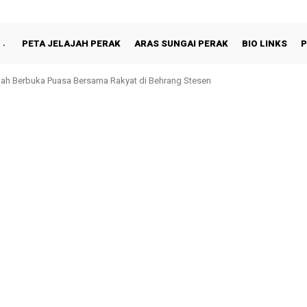
PETA JELAJAH PERAK
ARAS SUNGAI PERAK
BIO LINKS
P
ah Berbuka Puasa Bersama Rakyat di Behrang Stesen
onoh, Perak Kekal Ke Penjara: Rayuan Akhir Paul Yong Ditolak Mahkamah Per