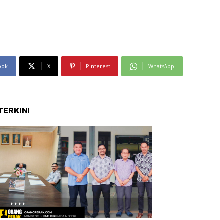
ook
X
Pinterest
WhatsApp
TERKINI