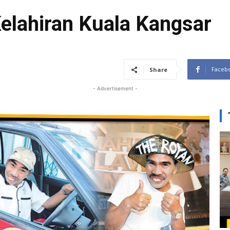
Kelahiran Kuala Kangsar
Faceb
Share
- Advertisement -