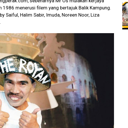
ngperak.com, sebenarnya Mr Os mulakan kerjaya
n 1986 menerusi filem yang bertajuk Balik Kampung.
by Saiful, Halim Sabir, Imuda, Noreen Noor, Liza
.