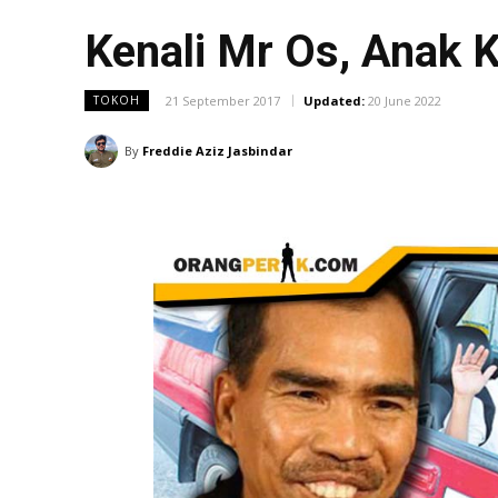
Kenali Mr Os, Anak 
21 September 2017
Updated:
20 June 2022
TOKOH
By
Freddie Aziz Jasbindar