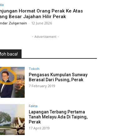
ita
njungan Hormat Orang Perak Ke Atas
ang Besar Jajahan Hilir Perak
andar Zulqarnain
-
12 June 2026
- Advertisement -
oh baca!
Tokoh
Pengasas Kumpulan Sunway
Berasal Dari Pusing, Perak
7 February 2019
Fakta
Lapangan Terbang Pertama
Tanah Melayu Ada Di Taiping,
Perak
17 April 2019