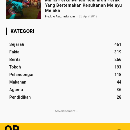
Majlis Perkahwinan Kelahiran Perak
Yang Bertemakan Kesultanan Melayu
Melaka
Freddie Aziz Jasbindar
-
25 April 2019
KATEGORI
Sejarah
461
Fakta
319
Berita
266
Tokoh
193
Pelancongan
118
Makanan
44
Agama
36
Pendidikan
28
- Advertisement -
OP