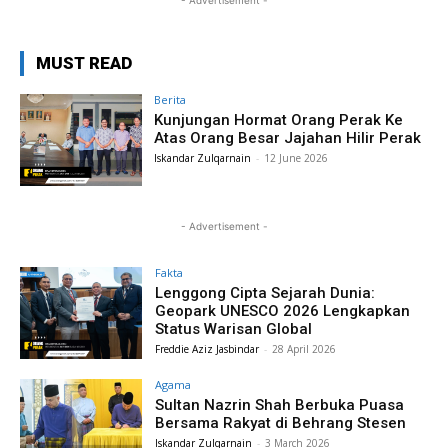
- Advertisement -
MUST READ
Berita
Kunjungan Hormat Orang Perak Ke
Atas Orang Besar Jajahan Hilir Perak
Iskandar Zulqarnain
-
12 June 2026
- Advertisement -
Fakta
Lenggong Cipta Sejarah Dunia:
Geopark UNESCO 2026 Lengkapkan
Status Warisan Global
Freddie Aziz Jasbindar
-
28 April 2026
Agama
Sultan Nazrin Shah Berbuka Puasa
Bersama Rakyat di Behrang Stesen
Iskandar Zulqarnain
-
3 March 2026