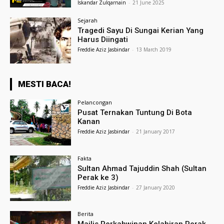
Iskandar Zulqarnain
-
21 June 2025
Sejarah
Tragedi Sayu Di Sungai Kerian Yang
Harus Diingati
Freddie Aziz Jasbindar
-
13 March 2019
MESTI BACA!
Pelancongan
Pusat Ternakan Tuntung Di Bota
Kanan
Freddie Aziz Jasbindar
-
21 January 2017
Fakta
Sultan Ahmad Tajuddin Shah (Sultan
Perak ke 3)
Freddie Aziz Jasbindar
-
27 January 2020
Berita