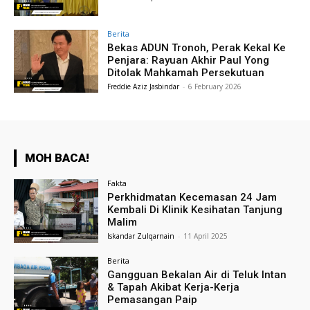
Berita
Bekas ADUN Tronoh, Perak Kekal Ke
Penjara: Rayuan Akhir Paul Yong
Ditolak Mahkamah Persekutuan
Freddie Aziz Jasbindar
-
6 February 2026
MOH BACA!
Fakta
Perkhidmatan Kecemasan 24 Jam
Kembali Di Klinik Kesihatan Tanjung
Malim
Iskandar Zulqarnain
-
11 April 2025
Berita
Gangguan Bekalan Air di Teluk Intan
& Tapah Akibat Kerja-Kerja
Pemasangan Paip