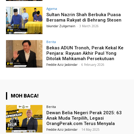
Agama
Sultan Nazrin Shah Berbuka Puasa
Bersama Rakyat di Behrang Stesen
Iskandar Zulqarnain
-
3 March 2026
Berita
Bekas ADUN Tronoh, Perak Kekal Ke
Penjara: Rayuan Akhir Paul Yong
Ditolak Mahkamah Persekutuan
Freddie Aziz Jasbindar
-
6 February 2026
MOH BACA!
Berita
Dewan Belia Negeri Perak 2025: 63
Anak Muda Terpilih, Legasi
OrangPerak.com Terus Menyala
Freddie Aziz Jasbindar
-
14 May 2025