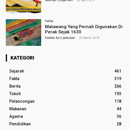
Iskandar Zulqarnain
-
22 April 2017
Fakta
Matawang Yang Pernah Digunakan Di
Perak Sejak 1630
Freddie Aziz Jasbindar
-
25 March 2019
KATEGORI
Sejarah
461
Fakta
319
Berita
266
Tokoh
193
Pelancongan
118
Makanan
44
Agama
36
Pendidikan
28