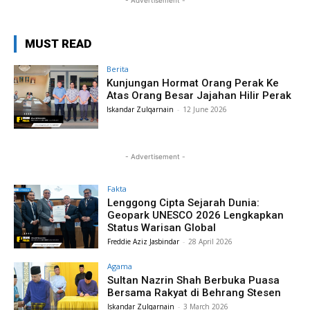
- Advertisement -
MUST READ
Berita
Kunjungan Hormat Orang Perak Ke
Atas Orang Besar Jajahan Hilir Perak
Iskandar Zulqarnain
-
12 June 2026
- Advertisement -
Fakta
Lenggong Cipta Sejarah Dunia:
Geopark UNESCO 2026 Lengkapkan
Status Warisan Global
Freddie Aziz Jasbindar
-
28 April 2026
Agama
Sultan Nazrin Shah Berbuka Puasa
Bersama Rakyat di Behrang Stesen
Iskandar Zulqarnain
-
3 March 2026