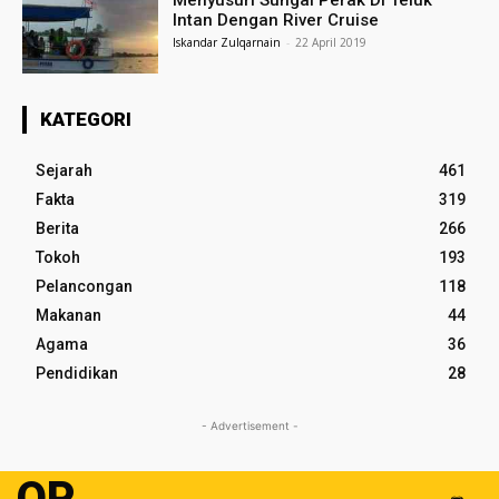
Menyusuri Sungai Perak Di Teluk
Intan Dengan River Cruise
Iskandar Zulqarnain
-
22 April 2019
KATEGORI
Sejarah
461
Fakta
319
Berita
266
Tokoh
193
Pelancongan
118
Makanan
44
Agama
36
Pendidikan
28
- Advertisement -
OP