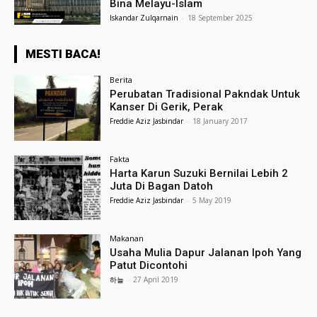
Bina Melayu-Islam
Iskandar Zulqarnain
-
18 September 2025
MESTI BACA!
Berita
Perubatan Tradisional Pakndak Untuk
Kanser Di Gerik, Perak
Freddie Aziz Jasbindar
-
18 January 2017
Fakta
Harta Karun Suzuki Bernilai Lebih 2
Juta Di Bagan Datoh
Freddie Aziz Jasbindar
-
5 May 2019
Makanan
Usaha Mulia Dapur Jalanan Ipoh Yang
Patut Dicontohi
하늘
-
27 April 2019