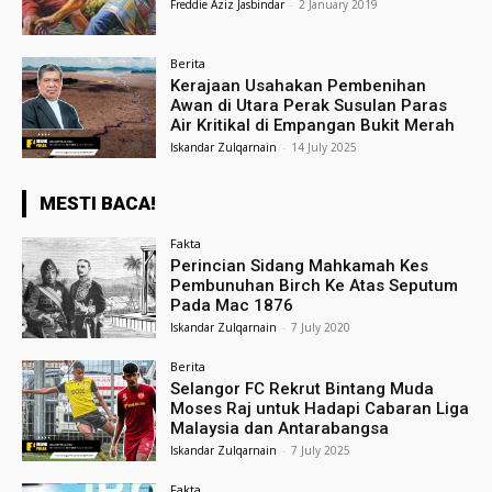
Freddie Aziz Jasbindar
-
2 January 2019
Berita
Kerajaan Usahakan Pembenihan
Awan di Utara Perak Susulan Paras
Air Kritikal di Empangan Bukit Merah
Iskandar Zulqarnain
-
14 July 2025
MESTI BACA!
Fakta
Perincian Sidang Mahkamah Kes
Pembunuhan Birch Ke Atas Seputum
Pada Mac 1876
Iskandar Zulqarnain
-
7 July 2020
Berita
Selangor FC Rekrut Bintang Muda
Moses Raj untuk Hadapi Cabaran Liga
Malaysia dan Antarabangsa
Iskandar Zulqarnain
-
7 July 2025
Fakta