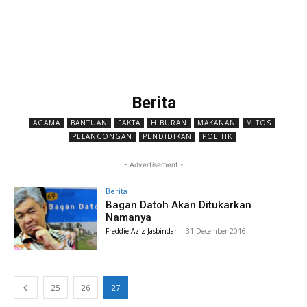
Berita
AGAMA
BANTUAN
FAKTA
HIBURAN
MAKANAN
MITOS
PELANCONGAN
PENDIDIKAN
POLITIK
- Advertisement -
Berita
Bagan Datoh Akan Ditukarkan
Namanya
Freddie Aziz Jasbindar
-
31 December 2016
25
26
27