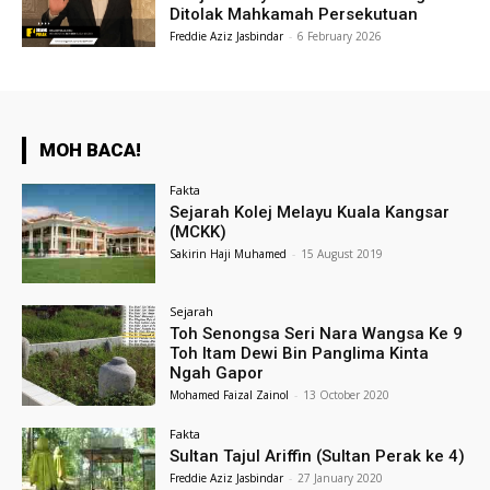
Ditolak Mahkamah Persekutuan
Freddie Aziz Jasbindar
-
6 February 2026
MOH BACA!
Fakta
Sejarah Kolej Melayu Kuala Kangsar
(MCKK)
Sakirin Haji Muhamed
-
15 August 2019
Sejarah
Toh Senongsa Seri Nara Wangsa Ke 9
Toh Itam Dewi Bin Panglima Kinta
Ngah Gapor
Mohamed Faizal Zainol
-
13 October 2020
Fakta
Sultan Tajul Ariffin (Sultan Perak ke 4)
Freddie Aziz Jasbindar
-
27 January 2020